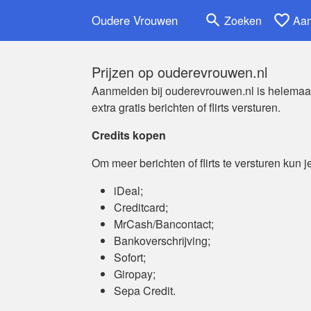
search
favorite_border
Oudere Vrouwen
Zoeken
Aa
Prijzen op ouderevrouwen.nl
Aanmelden bij ouderevrouwen.nl is helemaal gr
extra gratis berichten of flirts versturen.
Credits kopen
Om meer berichten of flirts te versturen kun 
iDeal;
Creditcard;
MrCash/Bancontact;
Bankoverschrijving;
Sofort;
Giropay;
Sepa Credit.